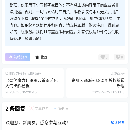
整理，仅限用于学习和研究目的；不得将上述内容用于商业或者非
法用途，否则，一切后果请用户自负，版权争议与本站无关。用户
必须在下载后的24个小时之内，从您的电脑或手机中彻底删除上述
内容。如果您喜欢该程序和内容，请支持正版，购买注册，得到更
好的正版服务。我们非常重视版权问题，如有侵权请邮件与我们联
系处理。敬请谅解！
0
0
海报分享
收藏
智简魔方模板
网站源码
网站源码
【智简魔方】808云首页蓝色
彩虹云商城v6.9.0免授权版最
大气简约模板
新版
2023-2-5 19:20:45
2023-2-25 11:31:03
2 条回复
文章作者
管理员
A
M
欢迎您，新朋友，感谢参与互动！
确认修改