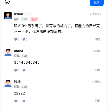
提交
lkdah
2 个月前
A
M
金丹
Lv3
置顶
转V10业务系统了，没有写的动力了，有能力的自己完
善一下吧，代码都是没加密的。
回复
0
0
ulae4
1 周前
锻体
Lv0
35445345345
回复
0
0
秋枫
3 周前
锻体
Lv0
22222
回复
0
0