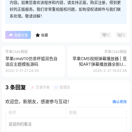
内容。如果您喜欢该程序和内容，请支持正版，购买注册，得到更
好的正版服务。我们非常重视版权问题，如有侵权请邮件与我们联
系处理。敬请谅解！
0
0
海报分享
收藏
苹果CMS模版
苹果CMS模版
苹果cmsV10仿茶杯狐双色自
苹果CMS视频弹幕播放器 | 觅
适应主题模板源码
知ART弹幕播放器全新UI |
MizhiPlayer多功能播放器
2025-2-21 21:24:34
2025-2-27 19:42:36
3 条回复
文章作者
管理员
A
M
欢迎您，新朋友，感谢参与互动！
确认修改